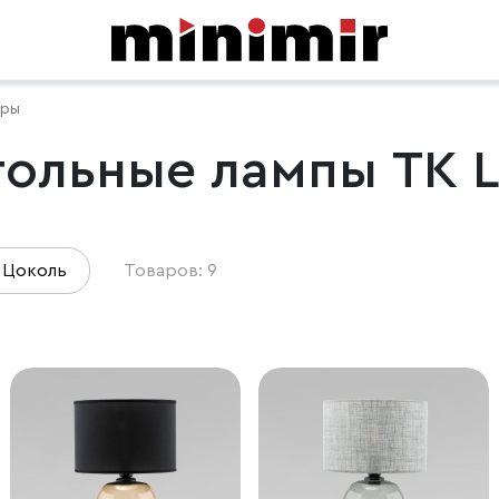
еры
ольные лампы TK L
Цоколь
Товаров: 9