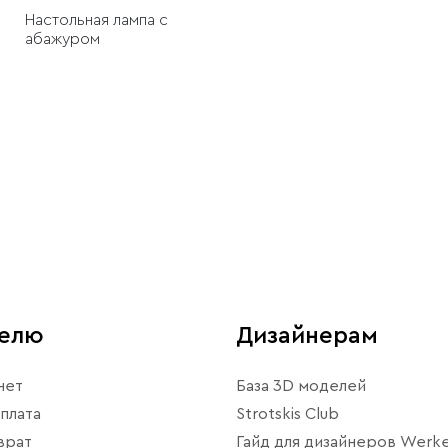
Настольная лампа с
абажуром
телю
Дизайнерам
нет
База 3D моделей
плата
Strotskis Club
врат
Гайд для дизайнеров Werke