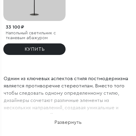
33 100 ₽
Напольный светильник с
тканевым абажуром
КУПИТЬ
Одним из ключевых аспектов стиля постмодернизма
является противоречие стереотипам. Вместо того
чтобы следовать одному определенному стилю,
дизайнеры сочетают различные элементы из
нескольких направлений, создавая уникальные и
яркие композиции. Поэтому торшеры и напольные
светильники в стиле постмодернизм часто включают
Развернуть
в себя смешение материалов, форм и цветов. В этой