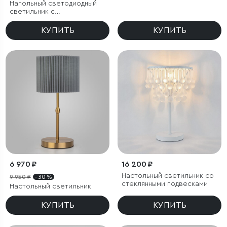
Напольный светодиодный
светильник с
регулировкой цветовой
температуры Ragno
КУПИТЬ
КУПИТЬ
6 970 ₽
16 200 ₽
Настольный светильник со
9 950 ₽
- 30 %
стеклянными подвесками
Настольный светильник
КУПИТЬ
КУПИТЬ