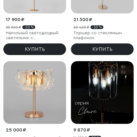
17 900 ₽
21 300 ₽
35 900 ₽
- 50 %
30 400 ₽
- 30 %
Напольный светодиодный
Торшер со стеклянным
светильник с
плафоном
регулировкой цветовой
температуры Ragno
КУПИТЬ
КУПИТЬ
25 000 ₽
9 870 ₽