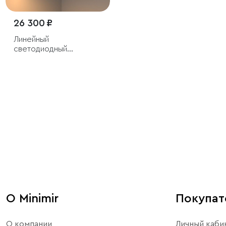
26 300 ₽
Линейный
светодиодный
подвесной
двусторонний
светильник 103см 40Вт
3000К черный
О Minimir
Покупа
О компании
Личный каби