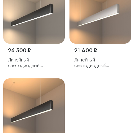
26 300 ₽
21 400 ₽
Линейный
Линейный
светодиодный
светодиодный
подвесной
подвесной
двусторонний
двусторонний
светильник 103см 40Вт
светильник 103см 40Вт
4200К черный
3000К серебряный