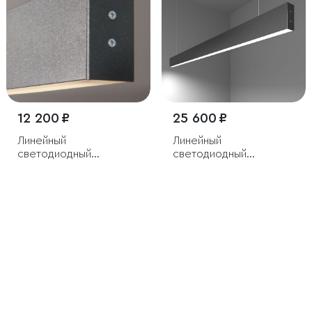
12 200 ₽
25 600 ₽
Линейный
Линейный
светодиодный
светодиодный
подвесной
подвесной
двусторонний
односторонний
светильник 53см 20W
светильник 128см 25Вт
4200K черная шагрень
6500К черный