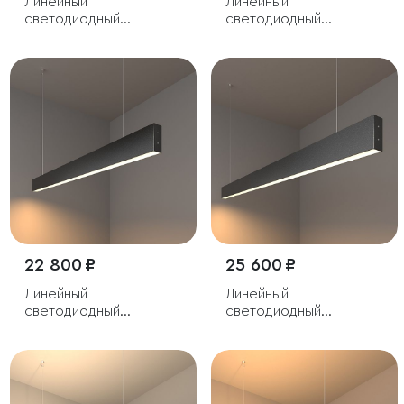
Линейный
Линейный
светодиодный
светодиодный
подвесной
подвесной
двусторонний
двусторонний
светильник 128см 50Вт
светильник 103см 40Вт
4200К черный
6500К серебряный
22 800 ₽
25 600 ₽
Линейный
Линейный
светодиодный
светодиодный
подвесной
подвесной
односторонний
односторонний
светильник 103см 20Вт
светильник 128см 25Вт
3000К черный
3000К черный