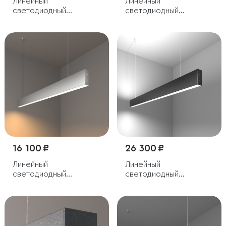
Линейный
Линейный
светодиодный
светодиодный
подвесной
подвесной
односторонний
односторонний
светильник 103см 20Вт
светильник 53см 10W
6500К серебряный
4200K черная шагрень
16 100 ₽
26 300 ₽
Линейный
Линейный
светодиодный
светодиодный
подвесной
подвесной
односторонний
двусторонний
светильник 103см 20Вт
светильник 103см 40Вт
3000К серебряный
6500К черный