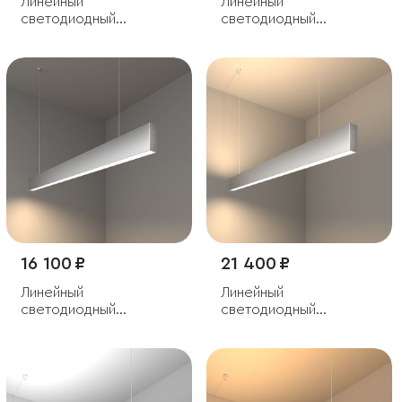
Линейный
Линейный
светодиодный
светодиодный
подвесной
подвесной
односторонний
односторонний
светильник 128см 25Вт
светильник 103см 20Вт
4200К серебряный
6500К черный
16 100 ₽
21 400 ₽
Линейный
Линейный
светодиодный
светодиодный
подвесной
подвесной
односторонний
двусторонний
светильник 103см 20Вт
светильник 103см 40Вт
4200К серебряный
4200К серебряный