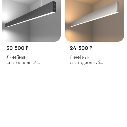
30 500 ₽
24 500 ₽
Линейный
Линейный
светодиодный
светодиодный
подвесной
подвесной
двусторонний
двусторонний
светильник 128см 50Вт
светильник 128см 50Вт
6500К черный
3000K серебряный