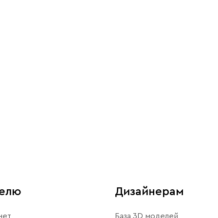
телю
Дизайнерам
нет
База 3D моделей