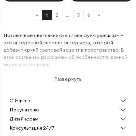
«
1
2
...
5
6
»
Потолочные светильники в стиле функционализм –
это интересный элемент интерьера, который
добавит яркий световой акцент в пространство. В
этой статье мы расскажем об особенностях данной
модели освещения.
1. Стиль
Функционализм- это стиль, который объединяет в
Развернуть
себе продуманную эргономику и простоту форм.
Освещение данного направления отлично будет
О Minimir
сочетаться с современным интерьером, где
присутствуют элементы из техно или хай-тек.
Покупателю
2. Цвет
Дизайнерам
Потолочные светильники в стиле функционализм в
Консультация 24/7
нашем магазине представлены в большом