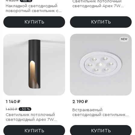
4 820 ₽
- 48 %
Светильник потолочный
Накладной светодиодный
светодиодный Apex 7W
поворотный светильник с
4000K латунь
антибликовой решеткой
Piks 7W 4000К черный
КУПИТЬ
КУПИТЬ
NEW
1 140 ₽
2 190 ₽
1 630 ₽
- 30 %
Встраиваемый
Светильник потолочный
светодиодный светильник
светодиодный Apex 7W
15278/LED 10W белый
3000K черный
КУПИТЬ
КУПИТЬ