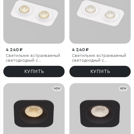
4 240 ₽
4 240 ₽
Светильник встраиваемый
Светильник встраиваемый
светодиодный с
светодиодный с
антибликовой решеткой
антибликовой решеткой
Tetro 20W 3000K белый
Tetro 20W 4000K белый
КУПИТЬ
КУПИТЬ
IP44
IP44
NEW
NEW