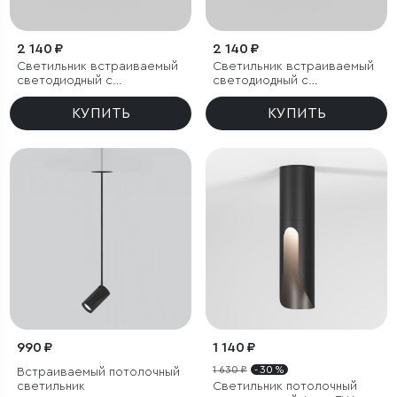
2 140 ₽
2 140 ₽
Светильник встраиваемый
Светильник встраиваемый
светодиодный с
светодиодный с
антибликовой решеткой
антибликовой решеткой
Tetro 10W 3000K черный
Tetro 10W 4000K черный
КУПИТЬ
КУПИТЬ
IP44
IP44
990 ₽
1 140 ₽
1 630 ₽
- 30 %
Встраиваемый потолочный
светильник
Светильник потолочный