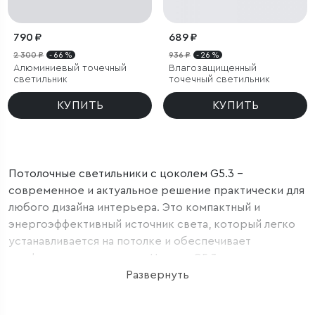
790 ₽
689 ₽
2 300 ₽
- 66 %
936 ₽
- 26 %
Алюминиевый точечный
Влагозащищенный
светильник
точечный светильник
КУПИТЬ
КУПИТЬ
Потолочные светильники с цоколем G5.3 –
современное и актуальное решение практически для
любого дизайна интерьера. Это компактный и
энергоэффективный источник света, который легко
устанавливается на потолке и обеспечивает
комфортное освещение. Цоколь G5.3 - это
стандартный разъем для галогенных ламп. Он
Развернуть
отличается надежностью и простотой в
использовании. Маркировка G5.3 означает, что у