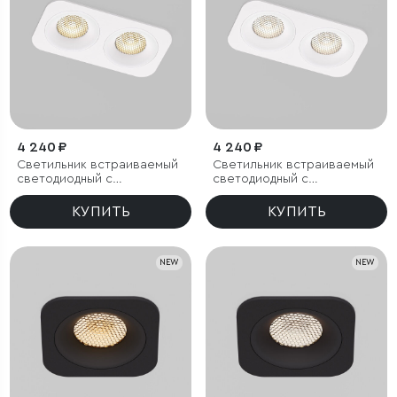
4 240 ₽
4 240 ₽
Светильник встраиваемый
Светильник встраиваемый
светодиодный с
светодиодный с
антибликовой решеткой
антибликовой решеткой
Tetro 20W 3000K белый
Tetro 20W 4000K белый
КУПИТЬ
КУПИТЬ
IP44
IP44
NEW
NEW