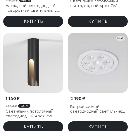
4 820 ₽
- 48 %
Светильник потолочный
Накладной светодиодный
светодиодный Apex 7W
поворотный светильник с
4000K латунь
антибликовой решеткой
Piks 7W 4000К черный
КУПИТЬ
КУПИТЬ
NEW
1 140 ₽
2 190 ₽
1 630 ₽
- 30 %
Встраиваемый
Светильник потолочный
светодиодный светильник
светодиодный Apex 7W
15278/LED 10W белый
3000K черный
КУПИТЬ
КУПИТЬ