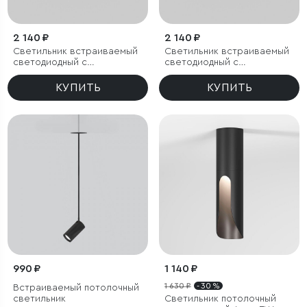
2 140 ₽
2 140 ₽
Светильник встраиваемый
Светильник встраиваемый
светодиодный с
светодиодный с
антибликовой решеткой
антибликовой решеткой
Tetro 10W 3000K черный
Tetro 10W 4000K черный
КУПИТЬ
КУПИТЬ
IP44
IP44
990 ₽
1 140 ₽
1 630 ₽
- 30 %
Встраиваемый потолочный
светильник
Светильник потолочный