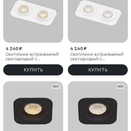
4 240 ₽
4 240 ₽
Светильник встраиваемый
Светильник встраиваемый
светодиодный с
светодиодный с
антибликовой решеткой
антибликовой решеткой
Tetro 20W 3000K белый
Tetro 20W 4000K белый
КУПИТЬ
КУПИТЬ
IP44
IP44
NEW
NEW