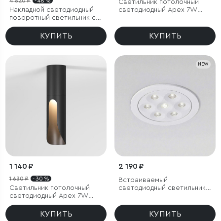
4 820 ₽
- 48 %
Светильник потолочный
Накладной светодиодный
светодиодный Apex 7W
поворотный светильник с
4000K латунь
антибликовой решеткой
Piks 7W 4000К черный
КУПИТЬ
КУПИТЬ
NEW
1 140 ₽
2 190 ₽
1 630 ₽
- 30 %
Встраиваемый
Светильник потолочный
светодиодный светильник
светодиодный Apex 7W
15278/LED 10W белый
3000K черный
КУПИТЬ
КУПИТЬ