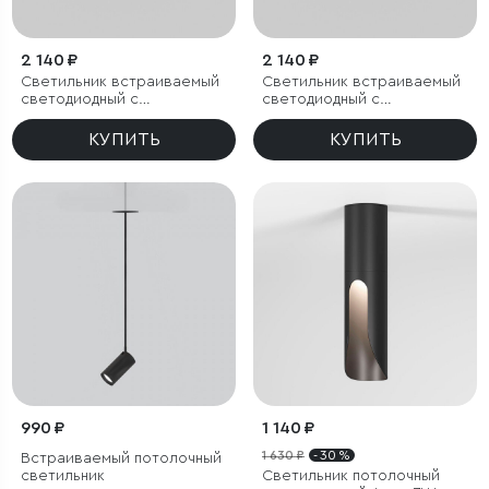
2 140 ₽
2 140 ₽
Светильник встраиваемый
Светильник встраиваемый
светодиодный с
светодиодный с
антибликовой решеткой
антибликовой решеткой
Tetro 10W 3000K черный
Tetro 10W 4000K черный
КУПИТЬ
КУПИТЬ
IP44
IP44
990 ₽
1 140 ₽
1 630 ₽
- 30 %
Встраиваемый потолочный
светильник
Светильник потолочный