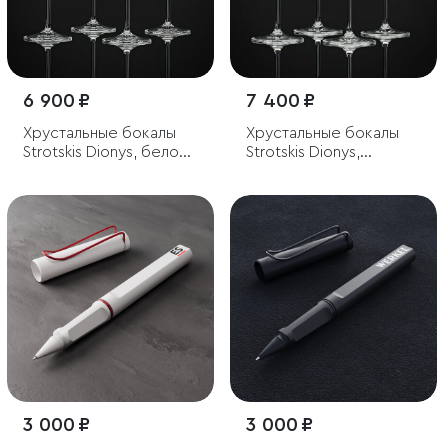
6 900 ₽
7 400 ₽
Хрустальные бокалы
Хрустальные бокалы
Strotskis Dionys, белое
Strotskis Dionys,
вино (4 шт.)
красное вино (4 шт.)
3 000 ₽
3 000 ₽