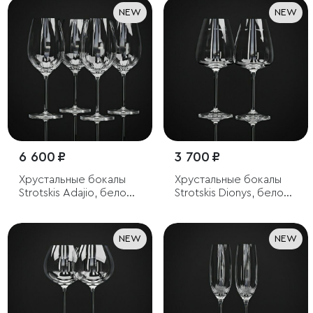
NEW
NEW
6 600 ₽
3 700 ₽
Хрустальные бокалы
Хрустальные бокалы
Strotskis Adajio, белое
Strotskis Dionys, белое
вино (4 шт.)
вино (2 шт.)
NEW
NEW