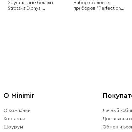
Хрустальные бокалы
Набор столовых
Strotskis Dionys,
приборов "Perfection"
красное вино (2 шт.)
24 предмета, 6 персон
О Minimir
Покупа
О компании
Личный каби
Контакты
Доставка и о
Шоурум
Обмен и воз