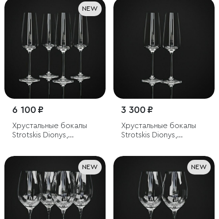
NEW
6 100 ₽
3 300 ₽
Хрустальные бокалы
Хрустальные бокалы
Strotskis Dionys,
Strotskis Dionys,
шампанское (4 шт.)
шампанское (2 шт.)
NEW
NEW