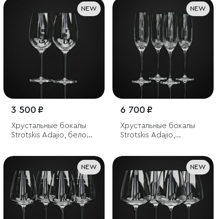
NEW
NEW
3 500 ₽
6 700 ₽
Хрустальные бокалы
Хрустальные бокалы
Strotskis Adajio, белое
Strotskis Adajio,
вино (2 шт.)
шампанское (4 шт.)
NEW
NEW