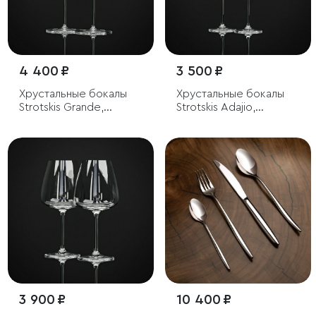
4 400 ₽
3 500 ₽
Хрустальные бокалы
Хрустальные бокалы
Strotskis Grande,
Strotskis Adajio,
красное вино (2 шт.)
шампанское (2 шт.)
3 900 ₽
10 400 ₽