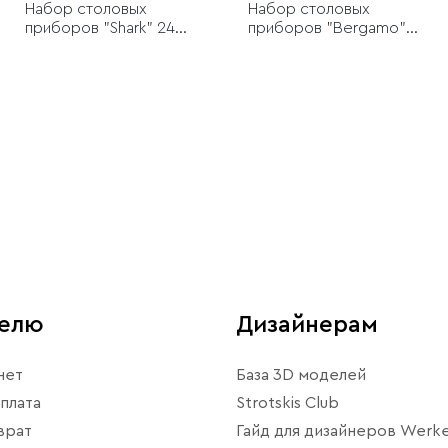
Набор столовых
Набор столовых
приборов "Shark" 24
приборов "Bergamo"
предмета, 6 персон
24 предмета, 6 персон
арт. 11/24
арт. 02/24
телю
Дизайнерам
нет
База 3D моделей
плата
Strotskis Club
врат
Гайд для дизайнеров Werke