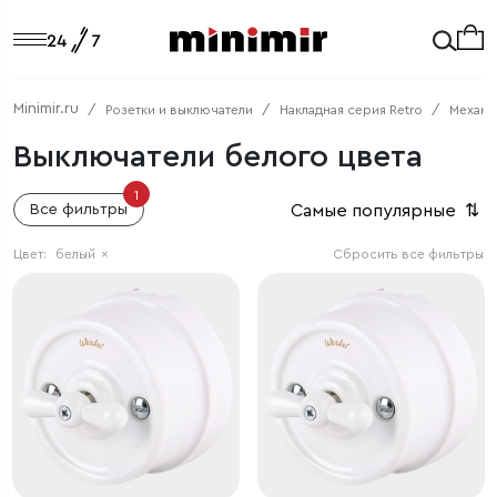
Minimir.ru
Розетки и выключатели
Накладная серия Retro
Механи
Выключатели белого цвета
1
Самые популярные
⇅
Все фильтры
Цвет:
белый
×
Сбросить все фильтры