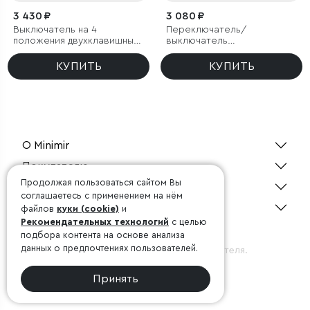
3 430 ₽
3 080 ₽
Выключатель на 4
Переключатель/
положения двухклавишный
выключатель
белый ретро
одноклавишный белый
Ретро
КУПИТЬ
КУПИТЬ
О Minimir
Покупателю
Продолжая пользоваться сайтом Вы
Дизайнерам
соглашаетесь с применением на нём
Консультация 24/7
файлов
куки (cookie)
и
Рекомендательных технологий
с целью
подбора контента на основе анализа
©1998-2026, Minimir.ru
данных о предпочтениях пользователей.
Официальный интернет-магазин производителя.
Принять