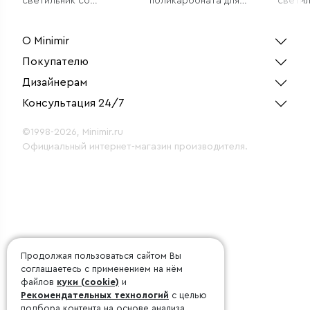
светильник со
поликарбоната для
светил
стеклянными
двойной розетки
стекля
плафонами
Stream шампань
плафо
О Minimir
Покупателю
Дизайнерам
Консультация 24/7
©1998-2026, Minimir.ru
Официальный интернет-магазин производителя.
Продолжая пользоваться сайтом Вы
соглашаетесь с применением на нём
файлов
куки (cookie)
и
Рекомендательных технологий
с целью
подбора контента на основе анализа