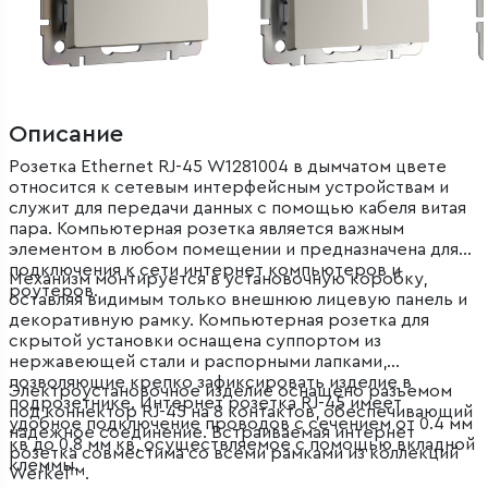
Описание
Розетка Ethernet RJ-45 W1281004 в дымчатом цвете
относится к сетевым интерфейсным устройствам и
служит для передачи данных с помощью кабеля витая
пара. Компьютерная розетка является важным
элементом в любом помещении и предназначена для
подключения к сети интернет компьютеров и
Механизм монтируется в установочную коробку,
роутеров.
оставляя видимым только внешнюю лицевую панель и
декоративную рамку. Компьютерная розетка для
скрытой установки оснащена суппортом из
нержавеющей стали и распорными лапками,
позволяющие крепко зафиксировать изделие в
Электроустановочное изделие оснащено разъемом
подрозетнике. Интернет розетка RJ-45 имеет
под коннектор RJ-45 на 8 контактов, обеспечивающий
удобное подключение проводов с сечением от 0.4 мм
надежное соединение. Встраиваемая интернет
кв до 0.8 мм кв, осуществляемое с помощью вкладной
розетка совместима со всеми рамками из коллекций
клеммы.
Werkel™.