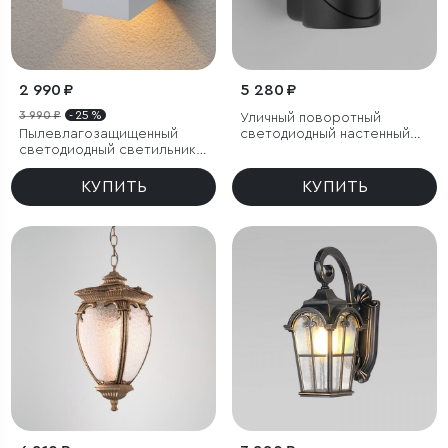
2 990 ₽
5 280 ₽
3 990 ₽
- 25 %
Уличный поворотный
Пылевлагозащищенный
светодиодный настенный
светодиодный светильник с
светильник GIRA U LED IP54
регулируемым углом
рассеивания Winner белый
КУПИТЬ
КУПИТЬ
IP54