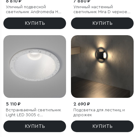
6 810 ₽
7 880 ₽
Уличный подвесной
Уличный настенный
светильник Andromeda H
светильник Mira D черное
черное золото IP44
золото IP33
КУПИТЬ
КУПИТЬ
5 110 ₽
2 690 ₽
Встраиваемый светильник
Подсветка для лестниц и
Light LED 3005 с
дорожек
влагозащитой IP65
КУПИТЬ
КУПИТЬ