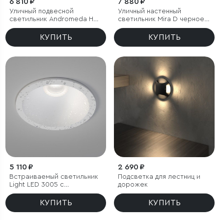
6 810 ₽
7 880 ₽
Уличный подвесной
Уличный настенный
светильник Andromeda H
светильник Mira D черное
черное золото IP44
золото IP33
КУПИТЬ
КУПИТЬ
5 110 ₽
2 690 ₽
Встраиваемый светильник
Подсветка для лестниц и
Light LED 3005 с
дорожек
влагозащитой IP65
КУПИТЬ
КУПИТЬ