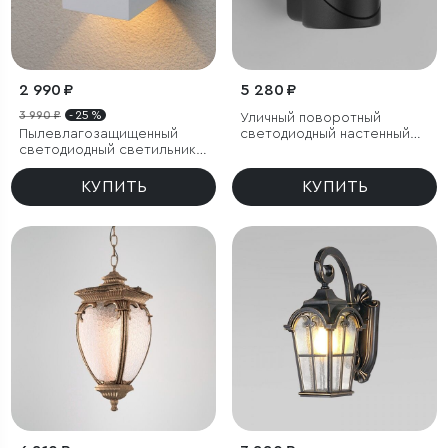
2 990 ₽
5 280 ₽
3 990 ₽
- 25 %
Уличный поворотный
Пылевлагозащищенный
светодиодный настенный
светодиодный светильник с
светильник GIRA U LED IP54
регулируемым углом
рассеивания Winner белый
КУПИТЬ
КУПИТЬ
IP54