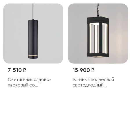
7 510 ₽
15 900 ₽
Светильник садово-
Уличный подвесной
парковый со
светодиодный
светодиодами DLR023
светильник Frame LED
IP54
IP54