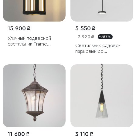
15 900 ₽
5 550 ₽
7 920 ₽
- 30 %
Уличный подвесной
светильник Frame
Светильник садово-
3000K чёрный
парковый со
светодиодами Verano
черный
11 600 ₽
3 110 ₽