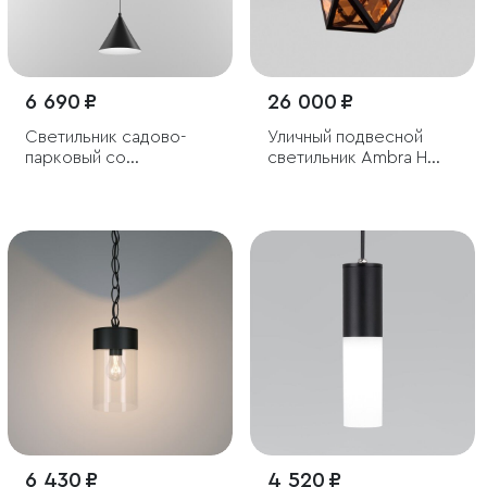
6 690 ₽
26 000 ₽
Светильник садово-
Уличный подвесной
парковый со
светильник Ambra H
светодиодами Bevel
IP33
6 430 ₽
4 520 ₽