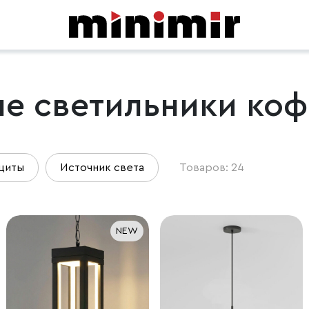
е светильники коф
щиты
Источник света
Товаров: 24
NEW