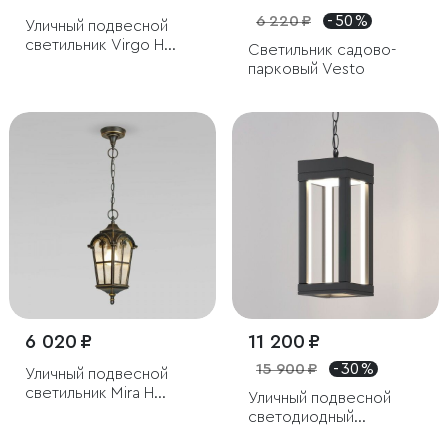
6 220 ₽
- 50 %
Уличный подвесной
светильник Virgo H
Светильник садово-
капучино IP44
парковый Vesto
6 020 ₽
11 200 ₽
15 900 ₽
- 30 %
Уличный подвесной
светильник Mira H
Уличный подвесной
черное золото IP44
светодиодный
светильник Frame LED