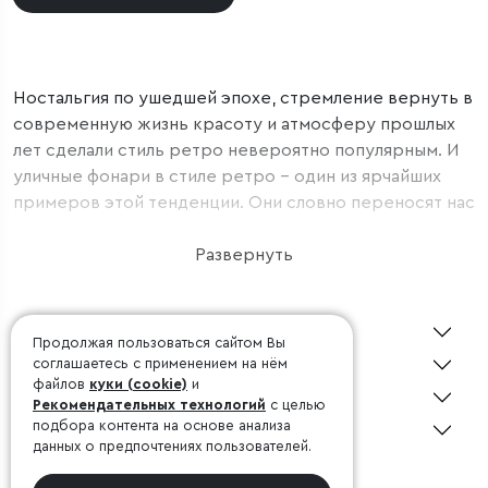
Ностальгия по ушедшей эпохе, стремление вернуть в
современную жизнь красоту и атмосферу прошлых
лет сделали стиль ретро невероятно популярным. И
уличные фонари в стиле ретро – один из ярчайших
примеров этой тенденции. Они словно переносят нас
в прошлое, позволяя почувствовать дух ушедших
времен. Классические формы, изящные линии и
Развернуть
декоративные элементы – все это придает ретро-
фонарям неповторимый шарм и элегантность. Они не
О Minimir
просто освещают пространство, но и становятся
Продолжая пользоваться сайтом Вы
элегантным украшением улицы, подчеркивая ее
Покупателю
соглашаетесь с применением на нём
индивидуальность и историческое наследие. Выбор
файлов
куки (cookie)
и
Дизайнерам
Рекомендательных технологий
с целью
ламп с теплым светом – еще один важный момент. Он
подбора контента на основе анализа
Консультация 24/7
создает атмосферу уюта и спокойствия, делая
данных о предпочтениях пользователей.
пространство более привлекательным и
©1998-2026, Minimir.ru