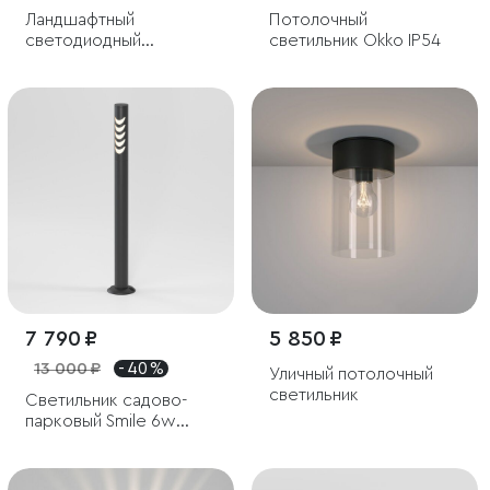
Ландшафтный
Потолочный
светодиодный
светильник Okko IP54
светильник чёрный IP54
7 790 ₽
5 850 ₽
13 000 ₽
- 40 %
Уличный потолочный
светильник
Светильник садово-
парковый Smile 6w
3000K черный