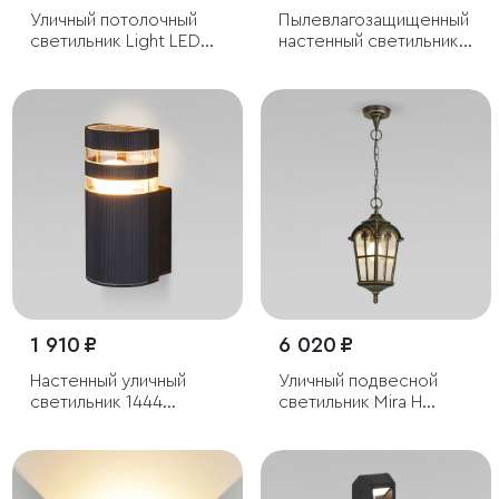
Уличный потолочный
Пылевлагозащи
щенный
светильник Light LED
настенный светильник
2105 IP54
Shelter Grit IP54
1 910 ₽
6 020 ₽
Настенный уличный
Уличный подвесной
светильник 1444
светильник Mira H
Techno черный IP54
черное золото IP44