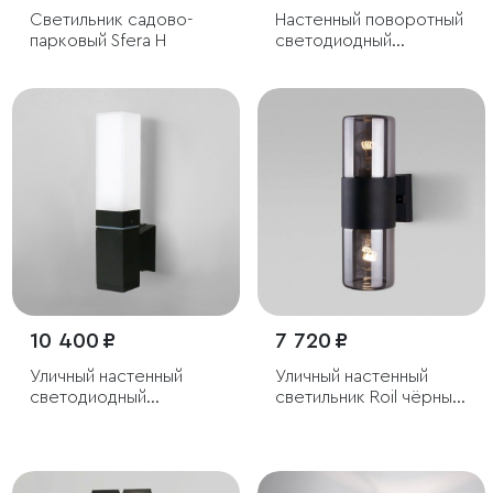
Светильник садово-
Настенный поворотный
парковый Sfera H
светодиодный
светильник Taco
чёрный IP54
10 400 ₽
7 720 ₽
Уличный настенный
Уличный настенный
светодиодный
светильник Roil чёрный
светильник Чёрный
IP54
IP54