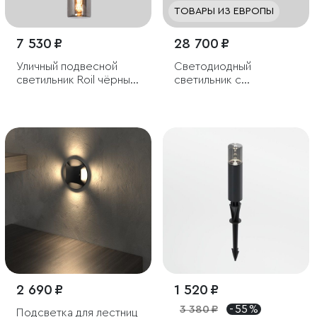
ТОВАРЫ ИЗ ЕВРОПЫ
7 530 ₽
28 700 ₽
Уличный подвесной
Светодиодный
светильник Roil чёрный
светильник с
IP54
регулировкой яркости
и цветовой
температуры
(3000/4000/6000К)
IP54
2 690 ₽
1 520 ₽
3 380 ₽
- 55 %
Подсветка для лестниц