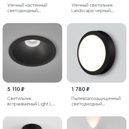
Уличный настенный
Уличный светильник
светодиодный
Landscape черный
светильник с
35146/S
регулируемыми лучами
WINNER DOUBLE LED
IP54
5 110 ₽
1 780 ₽
Светильник
Пылевлагозащищенный
встраиваемый Light LED
светодиодный
3005 влагозащищенный
светильник 15W 4200K
IP65