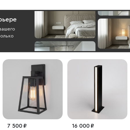
рьере
вашего
колько
7 500 ₽
16 000 ₽