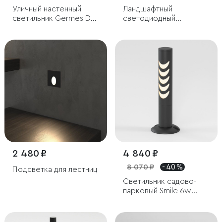
Уличный настенный
Ландшафтный
светильник Germes D
светодиодный
IP33
светильник Flat IP54
2 480 ₽
4 840 ₽
8 070 ₽
- 40 %
Подсветка для лестниц
Светильник садово-
парковый Smile 6w
3000K черный