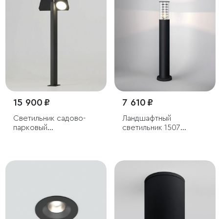
15 900 ₽
7 610 ₽
Светильник садово-
Ландшафтный
парковый
светильник 1507
светодиодный с
Techno черный IP54
поворотными
плафонами Twin