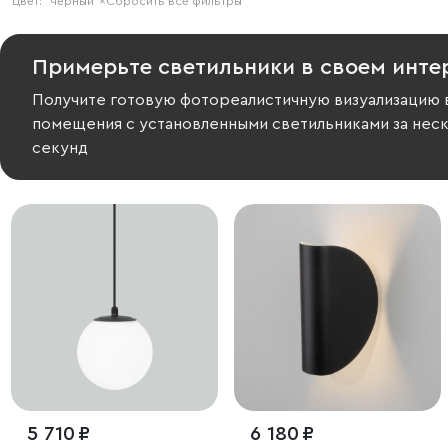
Цвет:
черный
×
Сбросить все фильтры
Примерьте светильники в своем инте
Получите готовую фотореалистичную визуализацию 
помещения с установленными светильниками за нес
секунд
5 710 ₽
6 180 ₽