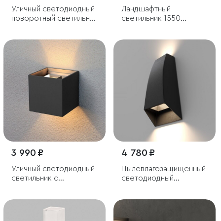
Уличный светодиодный
Ландшафтный
поворотный светильник
светильник 1550
VISOR чёрный
Techno черный IP54
3 990 ₽
4 780 ₽
Уличный светодиодный
Пылевлагозащи
щенный
светильник с
светодиодный
регулируемым углом
светильник 1016 Techno
рассеивания Winner
черный IP54
черный IP54