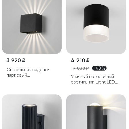
3 920 ₽
4 210 ₽
7 030 ₽
- 40 %
Светильник садово-
парковый
Уличный потолочный
светодиодный с лучами
светильник Light LED
Sole
2107 IP54