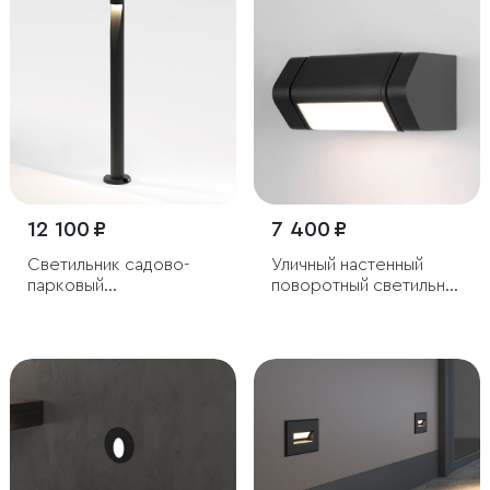
12 100 ₽
7 400 ₽
Светильник садово-
Уличный настенный
парковый
поворотный светильник
светодиодный Recess
DORS
черный