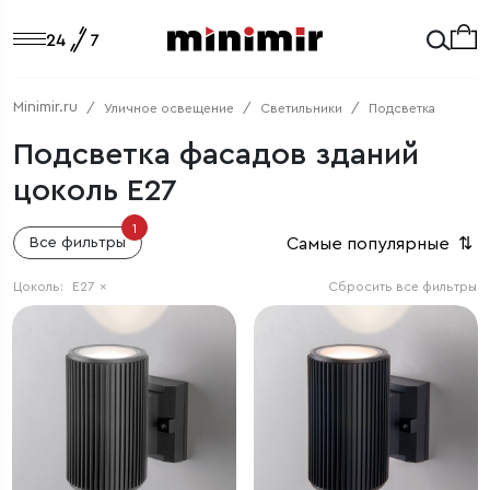
Minimir.ru
Уличное освещение
Светильники
Подсветка
Подсветка фасадов зданий
цоколь E27
1
Самые популярные
⇅
Все фильтры
Цоколь:
E27
×
Сбросить все фильтры