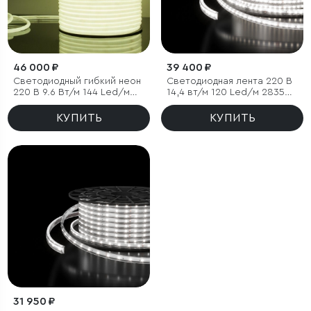
46 000 ₽
39 400 ₽
Светодиодный гибкий неон
Светодиодная лента 220 В
220 В 9.6 Вт/м 144 Led/м
14,4 вт/м 120 Led/м 2835
2835 IP67, круглый
IP65, холодный белый
холодный белый 6500К, 50
6500K, 50 м
КУПИТЬ
КУПИТЬ
м
31 950 ₽