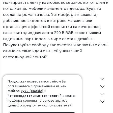
монтировать ленту на любых поверхностях, от стен и
потолков до мебели и элементов декора. Будь то
создание романтической атмосферы в спальне,
добавление акцентов в витрине магазина или
организация эффектной подсветки на вечеринке,
наша светодиодная лента 220 В RGB станет вашим
надежным партнером в мире света и дизайна.
Почувствуйте свободу творчества и воплотите свои
самые смелые идеи с нашей уникальной
светодиодной лентой!
О Minimir
Продолжая пользоваться сайтом Вы
Покупателю
соглашаетесь с применением на нём
файлов
куки (cookie)
и
Дизайнерам
Рекомендательных технологий
с целью
подбора контента на основе анализа
Консультация 24/7
данных о предпочтениях пользователей.
©1998-2026, Minimir.ru