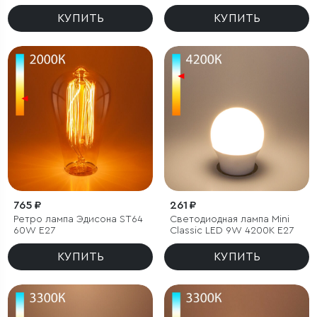
3300K E27 (C35
прозрачный)
КУПИТЬ
КУПИТЬ
765 ₽
261 ₽
Ретро лампа Эдисона ST64
Светодиодная лампа Mini
60W E27
Classic LED 9W 4200K E27
КУПИТЬ
КУПИТЬ