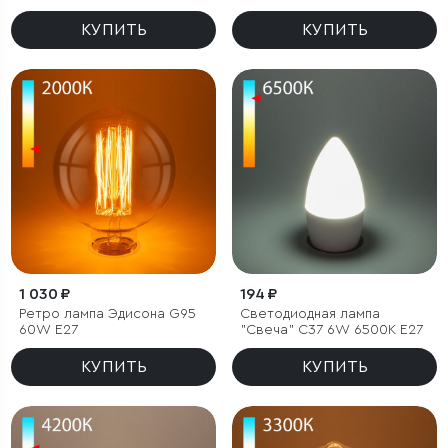
E27 А65
тонированная
КУПИТЬ
КУПИТЬ
1 030 ₽
194 ₽
Ретро лампа Эдисона G95
Светодиодная лампа
60W E27
"Свеча" C37 6W 6500K E27
КУПИТЬ
КУПИТЬ