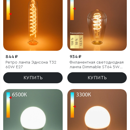
844 ₽
934 ₽
Ретро лампа Эдисона T32
Филаментная светодиодная
60W E27
лампа Dimmable ST64 5W
2700K E27 тонированная
КУПИТЬ
КУПИТЬ