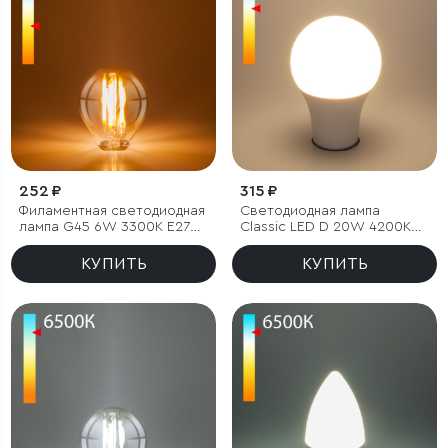
252 ₽
315 ₽
Филаментная светодиодная
Светодиодная лампа
лампа G45 6W 3300K E27
Classic LED D 20W 4200K
тонированная
E27 А65
КУПИТЬ
КУПИТЬ