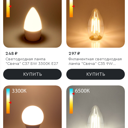
248 ₽
297 ₽
Светодиодная лампа
Филаментная светодиодная
"Свеча" C37 8W 3300K E27
лампа "Свеча" C35 9W
3300K E27 (C35
прозрачный)
КУПИТЬ
КУПИТЬ