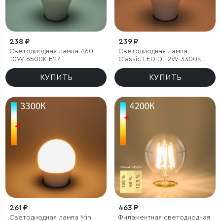
238 ₽
239 ₽
Светодиодная лампа А60
Светодиодная лампа
10W 6500K Е27
Classic LED D 12W 3300K
E27 А60
КУПИТЬ
КУПИТЬ
261 ₽
463 ₽
Светодиодная лампа Mini
Филаментная светодиодная