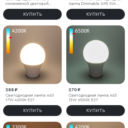
изменяемой цветовой
лампа Dimmable G95 5W
температурой А60 13W
2700K E27 тонированная
3300/4200/6500K E27
КУПИТЬ
КУПИТЬ
288 ₽
270 ₽
Светодиодная лампа A60
Светодиодная лампа A65
17W 4200K E27
15W 6500K E27
КУПИТЬ
КУПИТЬ