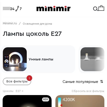
Minimir.ru
Освещение для дома
Лампы цоколь E27
Светодиодные модули
1
Самые популярные
⇅
Все фильтры
Цоколь:
E27
×
Сбросить все фильтры
NEW