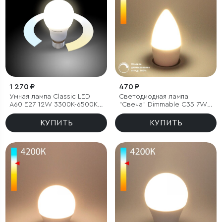
1 270 ₽
470 ₽
Умная лампа Classic LED
Светодиодная лампа
А60 Е27 12W 3300К-6500К
"Свеча" Dimmable C35 7W
CCT+DIM (BLE2778)
4200K E27
КУПИТЬ
КУПИТЬ