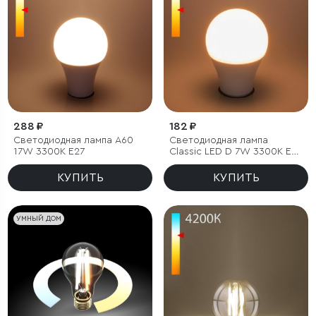
288 ₽
182 ₽
Светодиодная лампа А60
Светодиодная лампа
17W 3300K E27
Classic LED D 7W 3300K E27
А60
КУПИТЬ
КУПИТЬ
УМНЫЙ ДОМ