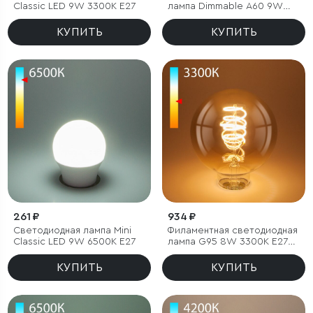
Classic LED 9W 3300K E27
лампа Dimmable A60 9W
4200K E27
КУПИТЬ
КУПИТЬ
261 ₽
934 ₽
Светодиодная лампа Mini
Филаментная светодиодная
Classic LED 9W 6500K E27
лампа G95 8W 3300K E27
тонированная
КУПИТЬ
КУПИТЬ