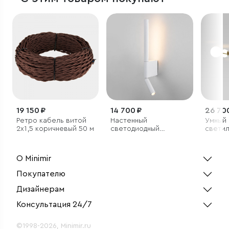
19 150 ₽
14 700 ₽
26 70
Ретро кабель витой
Настенный
Умный
2х1,5 коричневый 50 м
светодиодный
светил
светильник Sarca LED
О Minimir
Покупателю
Дизайнерам
Консультация 24/7
©1998-2026, Minimir.ru