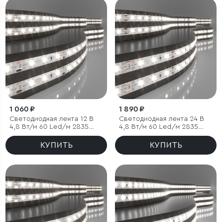
1 060 ₽
1 890 ₽
Светодиодная лента 12 В
Светодиодная лента 24 В
4,8 Вт/м 60 Led/м 2835
4,8 Вт/м 60 Led/м 2835
IP65, дневной белый 4200К,
IP20, дневной белый 4200K,
5 м
5 м
КУПИТЬ
КУПИТЬ