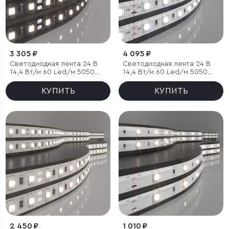
3 305 ₽
4 095 ₽
Светодиодная лента 24 В
Светодиодная лента 24 В
14,4 Вт/м 60 Led/м 5050
14,4 Вт/м 60 Led/м 5050
IP20, дневной белый 4200K,
IP65, дневной белый 4200K,
Black, 5 м
5 м
КУПИТЬ
КУПИТЬ
2 450 ₽
1 010 ₽