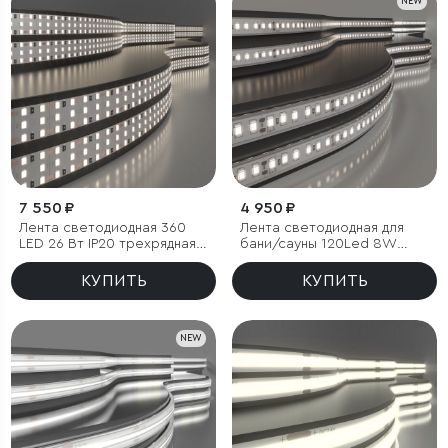
NEW
7 550 ₽
4 950 ₽
Лента светодиодная 360
Лента светодиодная для
LED 26 Вт IP20 трехрядная
бани/сауны 120Led 8W
4200К дневной белый, 5м
IP68 4000K дневной белый,
5м
КУПИТЬ
КУПИТЬ
NEW