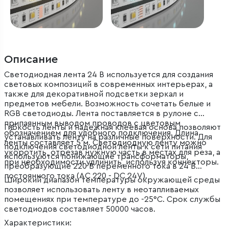
Описание
Светодиодная лента 24 В используется для создания
световых композиций в современных интерьерах, а
также для декоративной подсветки зеркал и
предметов мебели. Возможность сочетать белые и
RGB светодиоды. Лента поставляется в рулоне с
припаянным выводом проводов с цветовым
Гибкость ленты и надежная клеевая основа позволяют
обозначением для удобного подключения. Длина
устанавливать ленту на различные поверхности. Для
ленты составляет 5 м. Светодиодную ленту можно
подключения светодиодной ленты к сети питания
укоротить, отрезав нужную часть в местах для реза, а
используются понижающие трансформаторы,
при необходимости удлинить, используя коннекторы.
преобразующие 220 В переменного тока в 24 В
постоянного тока (AC 220 - DC 24V).
Широкий диапазон температуры окружающей среды
позволяет использовать ленту в неотапливаемых
помещениях при температуре до -25°С. Срок службы
светодиодов составляет 50000 часов.
Характеристики: