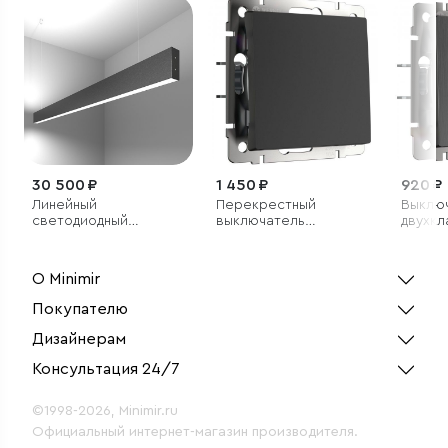
30 500 ₽
1 450 ₽
920 ₽
Линейный
Перекрестный
Выклю
светодиодный
выключатель
двухк
подвесной
одноклавишный
(графи
двусторонний
(черный матовый)
светильник 128см
О Minimir
50Вт 6500К черный
Покупателю
Дизайнерам
Консультация 24/7
©1998-2026, Minimir.ru
Официальный интернет-магазин производителя.