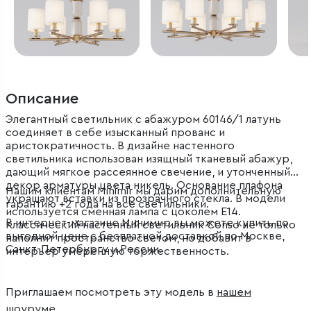
Описание
Элегантный светильник с абажуром 60146/1 латунь
соединяет в себе изысканный прованс и
аристократичность. В дизайне настенного
светильника использован изящный тканевый абажур,
дающий мягкое рассеянное свечение, и утонченный
декор арматуры цвета никель. Основание плафона
Нашим клиентам Minimir мы дарим дополнительную
украшают вставки из прозрачного стекла. В модели
гарантию +2 года на все светильники.
используется сменная лампа с цоколем E14.
В интернет-магазине Минимир вы можете купить по
Классический настенный светильник Conso не только
выгодной цене с бесплатной доставкой по Москве,
наполнит пространство светом, но добавит в
Санкт-Петербургу и России.
интерьер умеренную торжественность.
Приглашаем посмотреть эту модель в
нашем
шоуруме
.