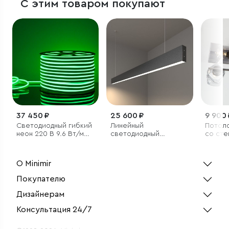
С этим товаром покупают
37 450 ₽
25 600 ₽
9 900 
Светодиодный гибкий
Линейный
Потол
неон 220 В 9.6 Вт/м
светодиодный
со сте
120 Led/м 2835 IP67,
подвесной
плафо
односторонний
односторонний
зеленый, 50 м
светильник 128см
О Minimir
25Вт 4200К черный
Покупателю
Дизайнерам
Консультация 24/7