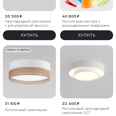
20 500 ₽
40 800 ₽
Светодиодный светильник
Потолочная люстра с
с регулировкой яркости и
разноцветными плафонами
цветовой температуры
(3000/4000/6000К) IP54
КУПИТЬ
КУПИТЬ
ТОВАРЫ ИЗ ЕВРОПЫ
31 100 ₽
22 400 ₽
Потолочный светодиодной
Потолочный светильник
светильник CCT