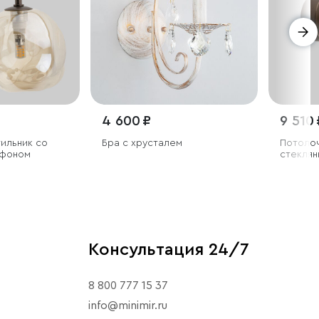
4 600 ₽
9 510 
ильник со
Бра с хрусталем
Потолоч
афоном
стеклян
Консультация 24/7
8 800 777 15 37
info@minimir.ru