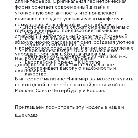
для интерьера. Оригинальная геометрическая
форма сочетает современный дизайн и
утонченную элегантность, что привлекает
внимание и создает уникальную атмосферу в
помещении. Рельефная фактура добавляет
Источником света служат сменные лампы с
глубину и интерес, придавая светильникам
цоколем Е27.
стильный и неповторимый характер. Тканевый
Коллекция выполнена в черном, белом,
абажур нежно рассеивает свет, создавая уютное
сером и бежевых цветах.
и комфортное освещение. Магнитное крепление
В коллекцию входят бра и потолочные
упрощает монтаж и уход за изделием.
светильники с размерами 520 мм и 860 мм.
Нашим клиентам Minimir мы дарим
Европейский бренд TK Lighting
дополнительную гарантию +2 года на все
обеспечивает высокую надежность и
светильники.
качество.
В интернет-магазине Минимир вы можете купить
по выгодной цене с бесплатной доставкой по
Москве, Санкт-Петербургу и России.
Приглашаем посмотреть эту модель в
нашем
шоуруме
.