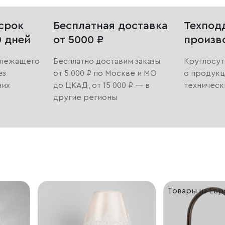
срок
Бесплатная доставка
Техпод
0 дней
от 5000 ₽
произв
длежащего
Бесплатно доставим заказы
Круглосут
ез
от 5 000 ₽ по Москве и МО
о продукц
них
до ЦКАД, от 15 000 ₽ — в
техническ
другие регионы
Товары из Ев