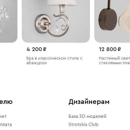
4 200 ₽
12 800 ₽
Бра в классическом стиле с
Настенный свет
абажуром
стеклянным пл
телю
Дизайнерам
нет
База 3D моделей
плата
Strotskis Club