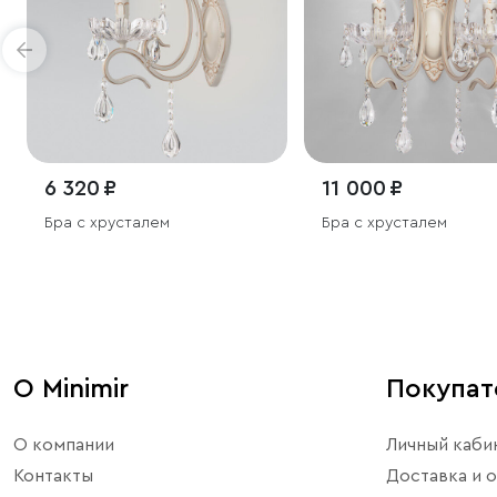
6 320 ₽
11 000 ₽
Бра с хрусталем
Бра с хрусталем
О Minimir
Покупа
О компании
Личный каби
Контакты
Доставка и о