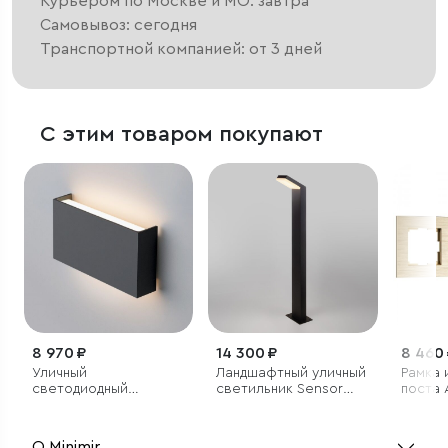
Курьером по Москве и МО: завтра
Самовывоз: сегодня
Транспортной компанией: от 3 дней
С этим товаром покупают
8 970 ₽
14 300 ₽
8 460
Уличный
Ландшафтный уличный
Рамка 
светодиодный
светильник Sensor
поста 
светильник GOLF
3000K Чёрный IP54
алюми
О Minimir