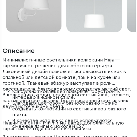
Описание
Минималистичные светильники коллекции Maja —
гармоничное решение для любого интерьера.
Лаконичный дизайн позволяет использовать их как в
спальной или детской комнате, так и на кухне или
гостиной. Тканевый абажур выступает в роли
рассеивателя, благодаря чему создается мягкий свет.
Капсульная коллекция позволяет обустроить
В коллекцию входят: подвесной светильник, торшер,
интерьер в едином стиле.
настольный светильник, бра и настенный светильник
Благодаря цветовому разнообразию можно
двумя источниками света.
создавать композиции из светильников разного
цвета.
В качестве источника света используются
Нашим клиентам Minimir мы дарим дополнительную
сменные лампы с цоколем Е27
гарантию +2 года на все светильники.