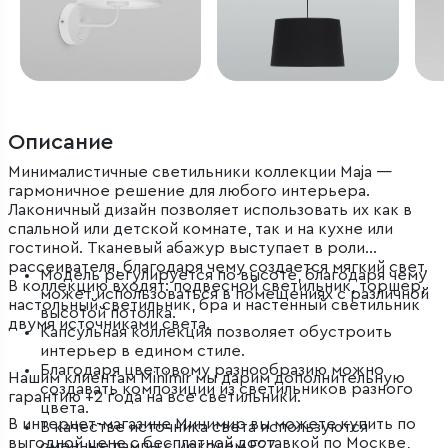
Описание
Минималистичные светильники коллекции Maja —
гармоничное решение для любого интерьера.
Лаконичный дизайн позволяет использовать их как в
спальной или детской комнате, так и на кухне или
гостиной. Тканевый абажур выступает в роли
рассеивателя, благодаря чему создается мягкий свет.
Модель регулируется по высоте, благодаря чему
В коллекцию входят: подвесной светильник, торшер,
может использоваться в помещениях с различной
настольный светильник, бра и настенный светильник
высотой потолка.
двумя источниками света.
Капсульная коллекция позволяет обустроить
интерьер в едином стиле.
Благодаря цветовому разнообразию можно
Нашим клиентам Minimir мы дарим дополнительную
создавать композиции из светильников разного
гарантию +2 года на все светильники.
цвета.
В интернет-магазине Минимир вы можете купить по
В качестве источника света используются
выгодной цене с бесплатной доставкой по Москве,
сменные лампы с цоколем Е27