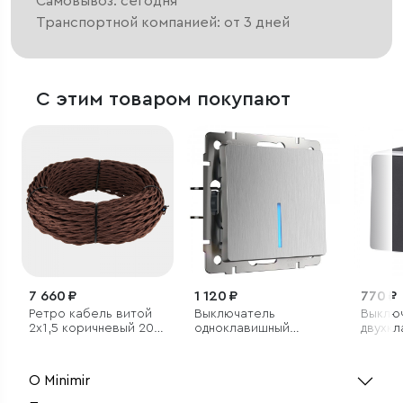
Самовывоз: сегодня
Транспортной компанией: от 3 дней
С этим товаром покупают
7 660 ₽
1 120 ₽
770 ₽
Ретро кабель витой
Выключатель
Выклю
2х1,5 коричневый 20 м
одноклавишный
двухк
(под заказ)
проходной с
влаго
подсветкой
Gallan
cеребряный
сереб
О Minimir
рифленый