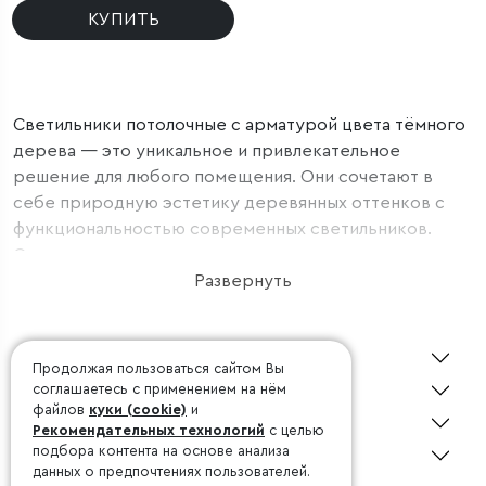
КУПИТЬ
Светильники потолочные с арматурой цвета тёмного
дерева — это уникальное и привлекательное
решение для любого помещения. Они сочетают в
себе природную эстетику деревянных оттенков с
функциональностью современных светильников.
Одним из главных преимуществ таких светильников
является их натуральный вид. Арматура цвета
Развернуть
тёмного дерева придает потолочным светильникам
теплоту и уют, создавая атмосферу комфорта в
О Minimir
помещении. Этот оттенок дерева добавляет
Продолжая пользоваться сайтом Вы
интерьеру нотку природной красоты. Также
Покупателю
соглашаетесь с применением на нём
светильники обладают высокой функциональностью.
файлов
куки (cookie)
и
Дизайнерам
Рекомендательных технологий
с целью
Они обеспечивают равномерное и приятное
подбора контента на основе анализа
Консультация 24/7
освещение, создавая комфортную обстановку как
данных о предпочтениях пользователей.