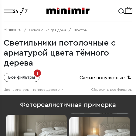
Minimir.ru
Освещение для дома
Люстры
Светильники потолочные с
арматурой цвета тёмного
дерева
1
Самые популярные
⇅
Все фильтры
Цвет арматуры:
тёмное дерево
×
Сбросить все фильтры
Фотореалистичная примерка