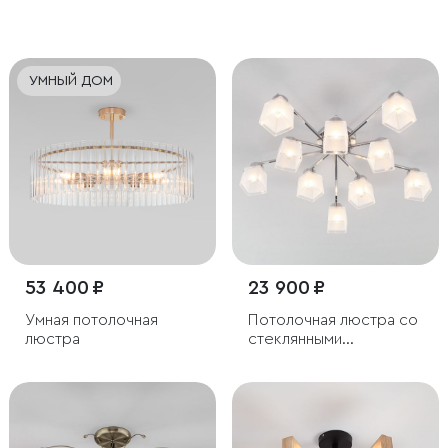
светильник с пультом
плафонами
управления
УМНЫЙ ДОМ
53 400 ₽
23 900 ₽
Умная потолочная
Потолочная люстра со
люстра
стеклянными
плафонами