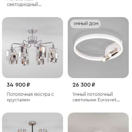
светодиодный
светильник
УМНЫЙ ДОМ
34 900 ₽
26 300 ₽
Потолочная люстра с
Умный потолочный
хрусталем
светильник Eurosvet
Luminari 90247/3