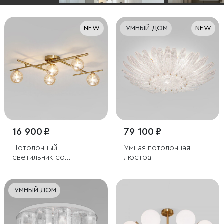
NEW
УМНЫЙ ДОМ
NEW
16 900 ₽
79 100 ₽
Потолочный
Умная потолочная
светильник со
люстра
стеклянными
плафонами
УМНЫЙ ДОМ