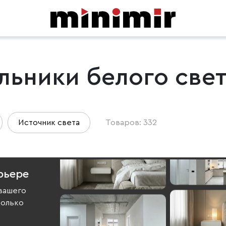
льники белого све
Источник света
Товаров: 332
рьере
вашего
колько