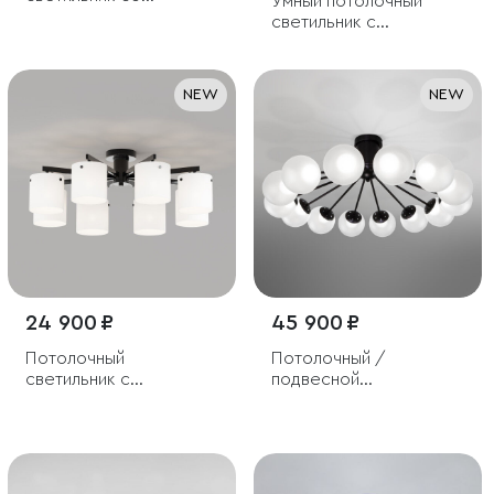
Умный потолочный
стеклянными
светильник с
плафонами
тканевыми абажурами
NEW
NEW
24 900 ₽
45 900 ₽
Потолочный
Потолочный /
светильник с
подвесной
плафонами из матового
светодиодный
стекла
светильник с
регулировкой
цветовой температуры