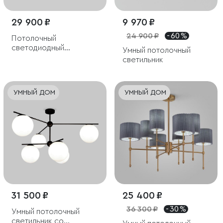
29 900 ₽
9 970 ₽
24 900 ₽
- 60 %
Потолочный
светодиодный
Умный потолочный
светильник с
светильник
поворотным
механизмом
УМНЫЙ ДОМ
УМНЫЙ ДОМ
31 500 ₽
25 400 ₽
36 300 ₽
- 30 %
Умный потолочный
светильник со