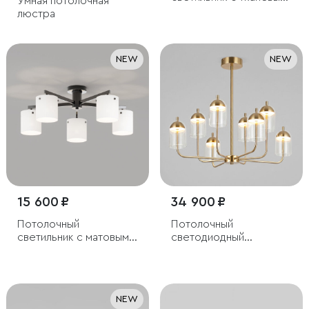
Умная потолочная
плафоном
люстра
NEW
NEW
15 600 ₽
34 900 ₽
Потолочный
Потолочный
светильник с матовыми
светодиодный
стеклянными
светильник
плафонами
NEW