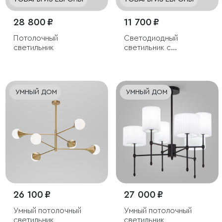
28 800 ₽
11 700 ₽
Потолочный
Светодиодный
светильник
светильник с
регулировкой яркости
и цветовой
температуры
(3000/4000/6000К)
УМНЫЙ ДОМ
УМНЫЙ ДОМ
IP54
26 100 ₽
27 000 ₽
Умный потолочный
Умный потолочный
светильник
светильник