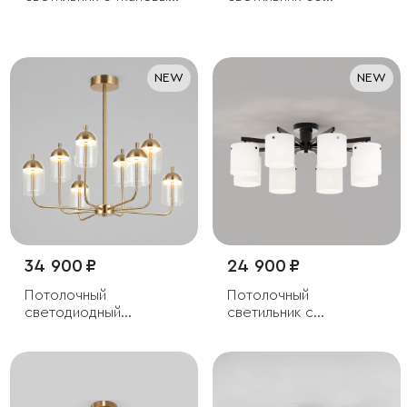
плафоном
стеклянными
плафонами
NEW
NEW
34 900 ₽
24 900 ₽
Потолочный
Потолочный
светодиодный
светильник с
светильник
плафонами из матового
стекла