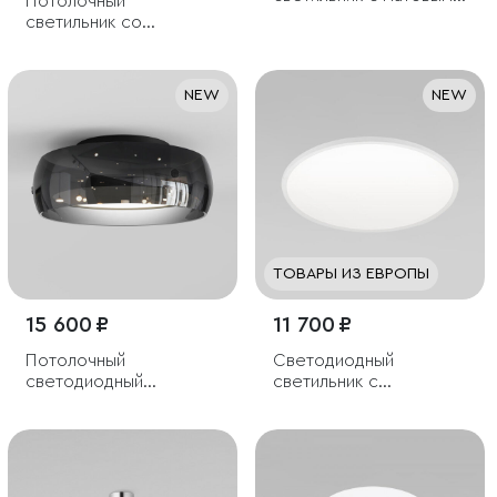
Потолочный
стеклянными
светильник со
плафонами
стеклянным плафоном
NEW
NEW
ТОВАРЫ ИЗ ЕВРОПЫ
15 600 ₽
11 700 ₽
Потолочный
Светодиодный
светодиодный
светильник с
светильник черный
регулировкой яркости
и цветовой
температуры
(3000/4000/6000К)
IP54