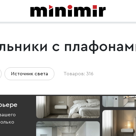
льники с плафонами
Источник света
Товаров: 316
рьере
вашего
колько