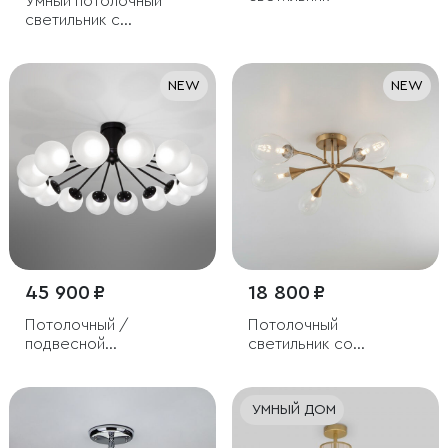
Умный потолочный
светильник с
тканевыми абажурами
NEW
NEW
45 900 ₽
18 800 ₽
Потолочный /
Потолочный
подвесной
светильник со
светодиодный
стеклянными
светильник с
плафонами
регулировкой
УМНЫЙ ДОМ
цветовой температуры