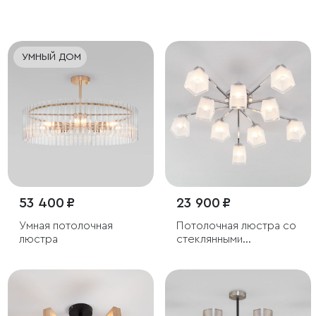
светильник
плафонами
УМНЫЙ ДОМ
53 400 ₽
23 900 ₽
Умная потолочная
Потолочная люстра со
люстра
стеклянными
плафонами