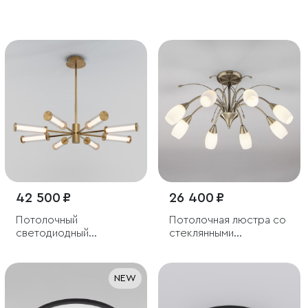
плафоном
42 500 ₽
26 400 ₽
Потолочный
Потолочная люстра со
светодиодный
стеклянными
светильник
плафонами
NEW