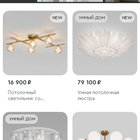
NEW
УМНЫЙ ДОМ
NEW
16 900 ₽
79 100 ₽
Потолочный
Умная потолочная
светильник со
люстра
стеклянными
плафонами
УМНЫЙ ДОМ