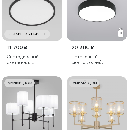
ТОВАРЫ ИЗ ЕВРОПЫ
11 700 ₽
20 300 ₽
Светодиодный
Потолочный
светильник с
светодиодный
регулировкой яркости
светильник
и цветовой
температуры
УМНЫЙ ДОМ
УМНЫЙ ДОМ
(3000/4000/6000К)
IP54