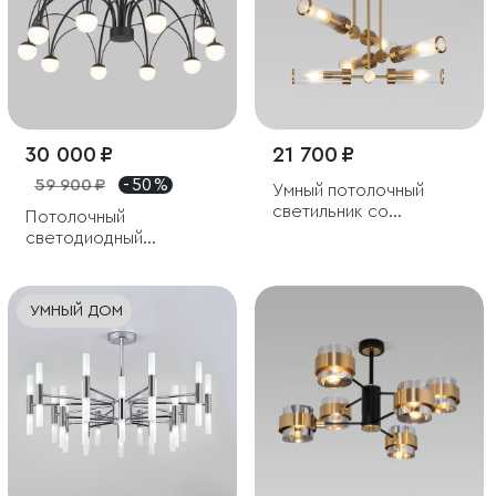
30 000 ₽
21 700 ₽
59 900 ₽
- 50 %
Умный потолочный
светильник со
Потолочный
стеклянными
светодиодный
плафонами
светильник Ragno
УМНЫЙ ДОМ