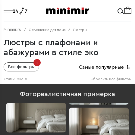
Minimir.ru
Освещение для дома
Люстры
Люстры с плафонами и
абажурами в стиле эко
1
Самые популярные
⇅
Все фильтры
Стиль:
эко
×
Сбросить все фильтры
Фотореалистичная примерка