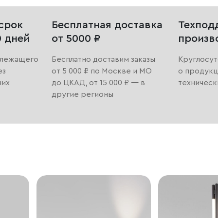
срок
Бесплатная доставка
Техпод
0 дней
от 5000 ₽
произв
длежащего
Бесплатно доставим заказы
Круглосут
ез
от 5 000 ₽ по Москве и МО
о продукц
них
до ЦКАД, от 15 000 ₽ — в
техническ
другие регионы