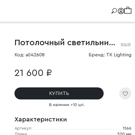
Потолочный светильник с тканевым абажуром
еще
Код: a042608
Бренд: TK Lighting
21 600 ₽
КУПИТЬ
В наличии >10 шт.
Характеристики
Артикул
1566
Длина
520 мм