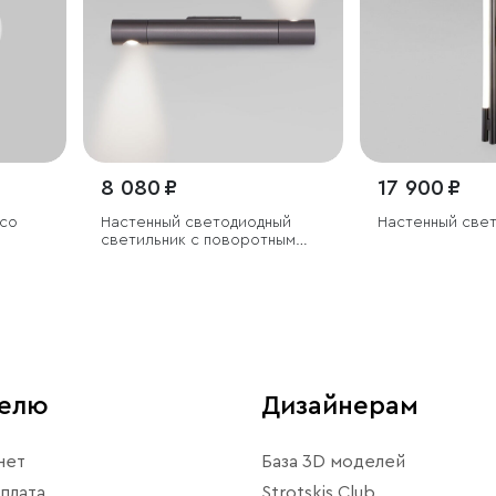
8 080 ₽
17 900 ₽
 со
Настенный светодиодный
Настенный све
светильник с поворотным
механизмом
телю
Дизайнерам
нет
База 3D моделей
плата
Strotskis Club