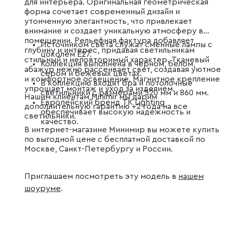
для интерьера. Оригинальная геометрическая
форма сочетает современный дизайн и
утонченную элегантность, что привлекает
внимание и создает уникальную атмосферу в
помещении. Рельефная фактура добавляет
Источником света служат сменные лампы с
глубину и интерес, придавая светильникам
цоколем Е27.
стильный и неповторимый характер. Тканевый
Коллекция выполнена в черном, белом,
абажур нежно рассеивает свет, создавая уютное
сером и бежевых цветах.
и комфортное освещение. Магнитное крепление
В коллекцию входят бра и потолочные
упрощает монтаж и уход за изделием.
светильники с размерами 520 мм и 860 мм.
Нашим клиентам Minimir мы дарим
Европейский бренд TK Lighting
дополнительную гарантию +2 года на все
обеспечивает высокую надежность и
светильники.
качество.
В интернет-магазине Минимир вы можете купить
по выгодной цене с бесплатной доставкой по
Москве, Санкт-Петербургу и России.
Приглашаем посмотреть эту модель в
нашем
шоуруме
.