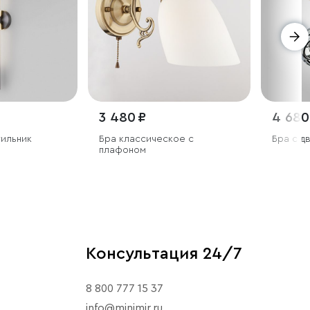
3 480 ₽
4 680
тильник
Бра классическое с
Бра с д
плафоном
Консультация 24/7
8 800 777 15 37
info@minimir.ru