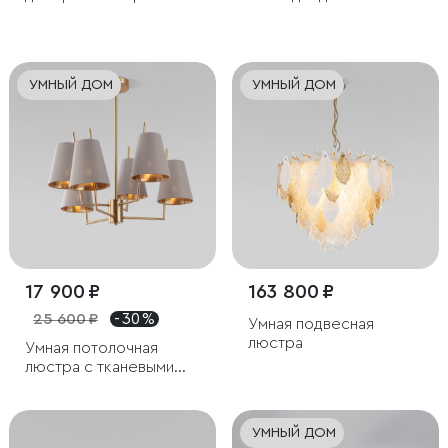
светильник с абажуром
из ткани
УМНЫЙ ДОМ
УМНЫЙ ДОМ
17 900 ₽
163 800 ₽
25 600 ₽
- 30 %
Умная подвесная
люстра
Умная потолочная
люстра с тканевыми
абажурами
УМНЫЙ ДОМ