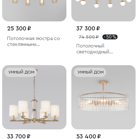
25 300 ₽
37 300 ₽
74 500 ₽
- 50 %
Потолочная люстра со
стеклянными
Потолочный
плафонами
светодиодный
светильник
УМНЫЙ ДОМ
УМНЫЙ ДОМ
33 700 ₽
53 400 ₽