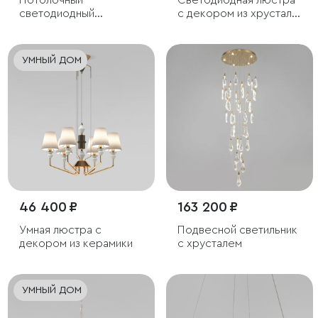
Потолочный
Светодиодная люстра
светодиодный
с декором из хрусталя
светильник с тканевым
и с пультом
рассеивателем
дистанционного
управления
УМНЫЙ ДОМ
46 400 ₽
163 200 ₽
Умная люстра с
Подвесной светильник
декором из керамики
с хрусталем
УМНЫЙ ДОМ