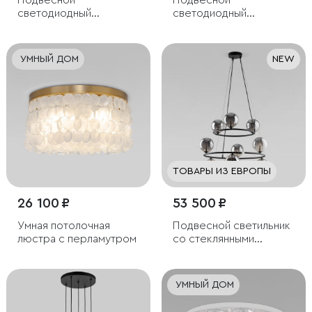
Подвесной
Подвесной
светодиодный
светодиодный
светильник с пультом
светильник
управления
УМНЫЙ ДОМ
NEW
ТОВАРЫ ИЗ ЕВРОПЫ
26 100 ₽
53 500 ₽
Умная потолочная
Подвесной светильник
люстра с перламутром
со стеклянными
плафонами
УМНЫЙ ДОМ