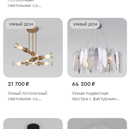
Потолочный
светильник со
стеклянным плафоном
УМНЫЙ ДОМ
УМНЫЙ ДОМ
21 700 ₽
64 200 ₽
Умный потолочный
Умная подвесная
светильник со
люстра с фактурным
стеклянными
стеклом
плафонами