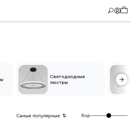
Светодиодные
ры
люстры
Вид
Самые популярные
⇅