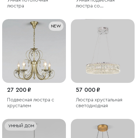
Умная потолочная
Умная подвесная
люстра
люстра со
стеклянными
плафонами
NEW
27 200 ₽
57 000 ₽
Подвесная люстра с
Люстра хрустальная
хрусталем
светодиодная
УМНЫЙ ДОМ