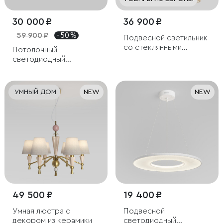
30 000 ₽
36 900 ₽
59 900 ₽
- 50 %
Подвесной светильник
со стеклянными
Потолочный
плафонами
светодиодный
светильник Ragno
УМНЫЙ ДОМ
NEW
NEW
49 500 ₽
19 400 ₽
Умная люстра с
Подвесной
декором из керамики
светодиодный