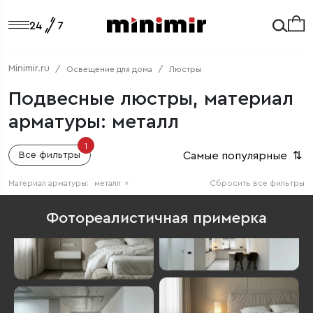
Minimir.ru
Освещение для дома
Люстры
Подвесные люстры, материал
арматуры: металл
1
Самые популярные
⇅
Все фильтры
Материал арматуры:
металл
×
Сбросить все фильтры
Фотореалистичная примерка