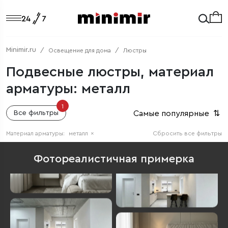
Minimir.ru
Освещение для дома
Люстры
Подвесные люстры, материал
арматуры: металл
1
Самые популярные
⇅
Все фильтры
Материал арматуры:
металл
×
Сбросить все фильтры
Фотореалистичная примерка