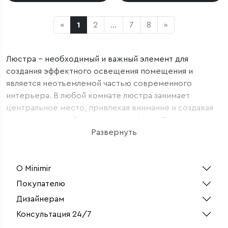
«
1
2
...
7
8
»
Люстра – необходимый и важный элемент для
создания эффектного освещения помещения и
является неотъемлемой частью современного
интерьера. В любой комнате люстра занимает
центральное место, привлекая внимание и создавая
уютную и расслабляющую атмосферу. При помощи
люстры можно зонировать пространство и
Развернуть
подчеркнуть стиль помещения. Она способна
добавить роскоши и стать ярким элементом
О Minimir
световой композиции. Все люстры разделяют на две
основные группы по типу монтажа: потолочные и
Покупателю
подвесные. Потолочные модели находятся в
Дизайнерам
максимальной близости к потолку, а подвесные
Консультация 24/7
имеют небольшое расстояние и могут