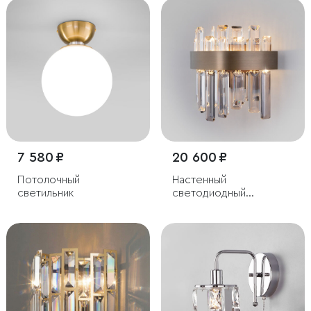
7 580 ₽
20 600 ₽
Потолочный
Настенный
светильник
светодиодный
светильник с
хрусталем