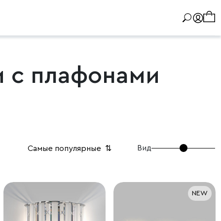
и с плафонами
Вид
Самые популярные
⇅
NEW