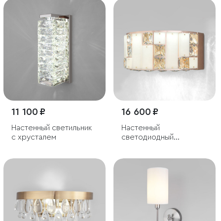
11 100 ₽
16 600 ₽
Настенный светильник
Настенный
с хрусталем
cветодиодный
светильник с
регулировкой
цветовой температуры