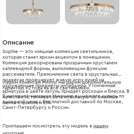
Описание
Sophie — это изящная коллекция светильников,
которая станет ярким акцентом в помещении.
Коллекция декорирована прозрачным хрусталем
каплевидной формы, выполняющим функцию
рассеивателя. Преломление света в хрустальных
подвесах проецирует живую игру лучей на
Нашим клиентам Minimir мы дарим дополнительную
окружающие предметы интерьера. Утонченная
гарантию +2 года на все светильники.
арматура в цвете латунь придает роскоши и блеска. В
В интернет-магазине Минимир вы можете купить по
качестве источника света используются сменные
выгодной цене с бесплатной доставкой по Москве,
лампы с цоколем Е14.
Санкт-Петербургу и России.
Приглашаем посмотреть эту модель в
нашем
шоуруме
.