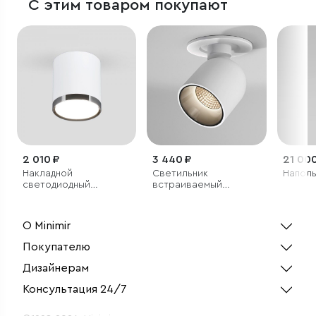
С этим товаром покупают
2 010 ₽
3 440 ₽
21 000
Накладной
Светильник
Наполь
светодиодный
встраиваемый
светильник
поворотный
светодиодный Spot
7W 4000K белый
О Minimir
Покупателю
Дизайнерам
Консультация 24/7