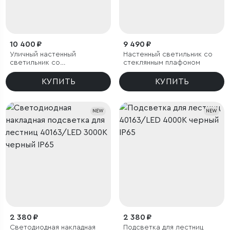
10 400 ₽
9 490 ₽
Уличный настенный
Настенный светильник со
светильник со
стеклянным плафоном
светодиодами 1534
TECHNO LED 3000K чёрный
КУПИТЬ
КУПИТЬ
NEW
NEW
2 380 ₽
2 380 ₽
Светодиодная накладная
Подсветка для лестниц