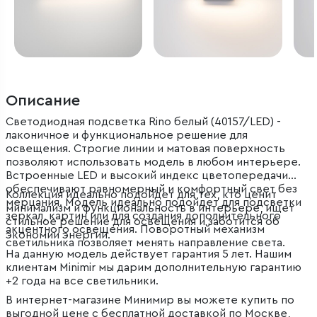
Описание
Светодиодная подсветка Rino белый (40157/LED) -
лаконичное и функциональное решение для
освещения. Строгие линии и матовая поверхность
позволяют использовать модель в любом интерьере.
Встроенные LED и высокий индекс цветопередачи
обеспечивают равномерный и комфортный свет без
Коллекция идеально подойдет для тех, кто ценит
мерцания. Модель идеально подойдет для подсветки
минимализм и функциональность в интерьере, ищет
зеркал, картин или для создания дополнительного
стильное решение для освещения и заботится об
акцентного освещения. Поворотный механизм
экономии энергии.
светильника позволяет менять направление света.
На данную модель действует гарантия 5 лет. Нашим
клиентам Minimir мы дарим дополнительную гарантию
+2 года на все светильники.
В интернет-магазине Минимир вы можете купить по
выгодной цене с бесплатной доставкой по Москве,