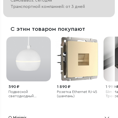
Самовывоз: сегодня
Транспортной компанией: от 3 дней
С этим товаром покупают
590 ₽
1 890 ₽
1 990 
Подвесной
Розетка Ethernet RJ-45
Slim M
светодиодный
(шампань)
Треков
светильник
12W 42
чёрный
О Minimir