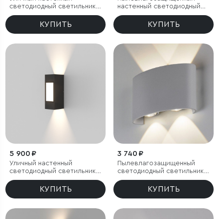
светодиодный светильник
настенный светодиодный
Blaze LED IP65
светильник Asteria D IP54
КУПИТЬ
КУПИТЬ
5 900 ₽
3 740 ₽
Уличный настенный
Пылевлагозащи
щенный
светодиодный светильник
светодиодный светильник
Techno LED IP54 с
Twinky Double серый IP54
регулировкой лучей
КУПИТЬ
КУПИТЬ