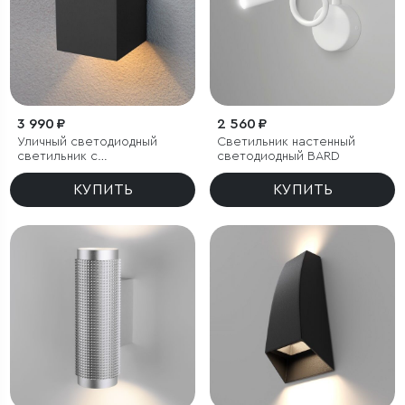
3 990 ₽
2 560 ₽
Уличный светодиодный
Светильник настенный
светильник с
светодиодный BARD
регулируемым углом
рассеивания Winner
КУПИТЬ
КУПИТЬ
черный IP54