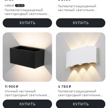
1 250 ₽
- 54 %
Пылевлагозащи
щенный
Пылевлагозащищенный
настенный светильник
светодиодный светильник
Shelter Grit IP54
15W 6500K IP65
КУПИТЬ
КУПИТЬ
11 900 ₽
4 780 ₽
Уличный настенный
Пылевлагозащи
щенный
светодиодный светильник с
светодиодный светильник
регулируемыми лучами
Twinky Trio белый IP54
WINNER DOUBLE LED IP54
КУПИТЬ
КУПИТЬ