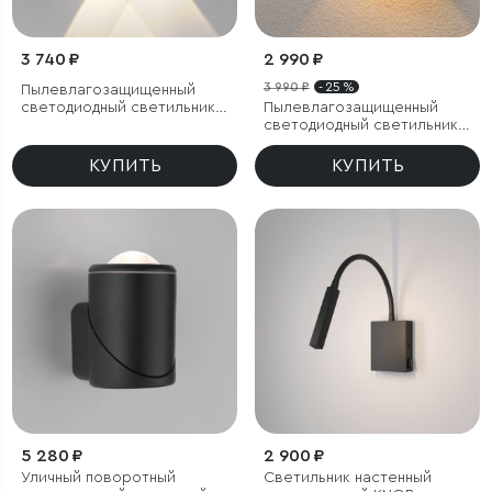
3 740 ₽
2 990 ₽
3 990 ₽
- 25 %
Пылевлагозащищенный
светодиодный светильник
Пылевлагозащищенный
Twinky Double чёрный IP54
светодиодный светильник с
регулируемым углом
рассеивания Winner белый
КУПИТЬ
КУПИТЬ
IP54
5 280 ₽
2 900 ₽
Уличный поворотный
Светильник настенный