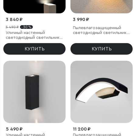
3 840 ₽
3 990 ₽
5 490 ₽
- 30 %
Пылевлагозащи
щенный
Уличный настенный
светодиодный светильник с
светодиодный светильник
регулируемым углом
Blaze LED IP65
рассеивания Winner серый
IP54
КУПИТЬ
КУПИТЬ
5 490 ₽
11 200 ₽
Уличный настенный
Пылевлагозащи
щенный