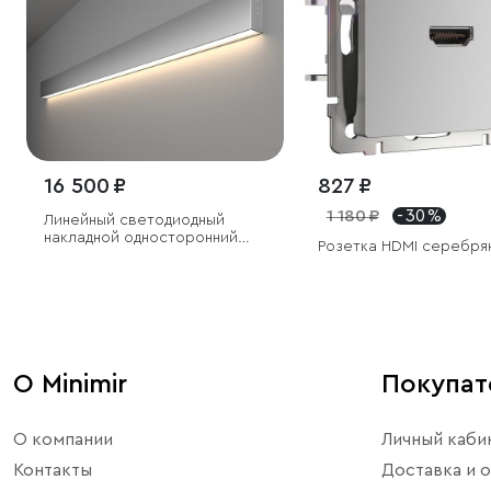
16 500 ₽
827 ₽
1 180 ₽
- 30 %
Линейный светодиодный
накладной односторонний
Розетка HDMI серебря
светильник 128см 25Вт
4200К серебряный
О Minimir
Покупа
О компании
Личный каби
Контакты
Доставка и о