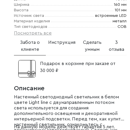
Ширина
160 мм
Высота
101 мм
Источник света
встроенные LED
Материал изделия
металл
Тип светодиодов
COB
Посмотреть все
Забота о
Инструкция
Сделать
3
клиенте
умным
отзыва
Подарок в корзине при заказе от
30 000 ₽
Описание
Настенный светодиодный светильник в белом
цвете Light line с двунаправленным потоком
света используется для создания
дополнительного освещения и декоративной
интерьерной подсветки. Перед тем, как купить
настенный светильник, ознакомьтесь с
На данную модель действует гарантия 5 лет.