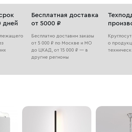
срок
Бесплатная доставка
Техпод
0 дней
от 5000 ₽
произв
длежащего
Бесплатно доставим заказы
Круглосут
ез
от 5 000 ₽ по Москве и МО
о продукц
них
до ЦКАД, от 15 000 ₽ — в
техническ
другие регионы