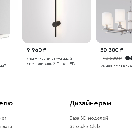
9 960 ₽
30 300 ₽
43 300 ₽
- 
Светильник настенный
светодиодный Cane LED
ный
Умная подвесн
телю
Дизайнерам
нет
База 3D моделей
плата
Strotskis Club