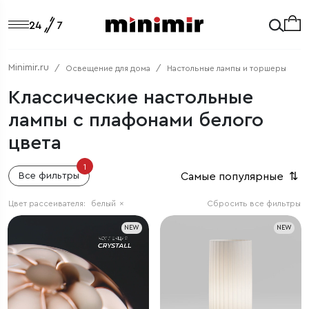
Minimir.ru
Освещение для дома
Настольные лампы и торшеры
Классические настольные
лампы с плафонами белого
цвета
1
Самые популярные
⇅
Все фильтры
Цвет рассеивателя:
белый
×
Сбросить все фильтры
NEW
NEW