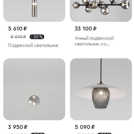
5 610 ₽
33 100 ₽
8 010 ₽
- 30 %
Умный подвесной
светильник со
Подвесной светильник
стеклянными
плафонами
3 950 ₽
5 090 ₽