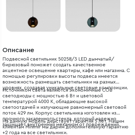
Описание
Подвесной светильник 50258/3 LED дымчатый/
бирюзовый поможет создать качественное
акцентное освещение квартиры, кафе или магазина. С
помощью регулировки высоты подвеса имеется
возможность размещать светильники на разных
уровнях, создавая уникальные световые композиции.
Источником света являются экономичные COB
светодиоды с мощностью 6 Вт и цветовой
температурой 4000 К, обладающие высокой
светоотдачей и излучающие равномерный световой
поток 429 лм. Корпус светильника изготовлен из
прочного закаленного стекла, который надежно
На данную модель действует гарантия 5 лет. Нашим
защищает внутренний механизм от повреждений.
клиентам Minimir мы дарим дополнительную гарантию
+2 года на все светильники.