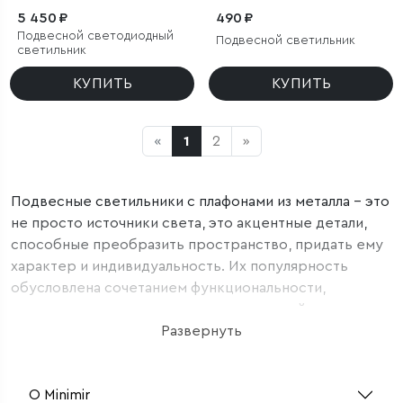
5 450 ₽
490 ₽
Подвесной светодиодный
Подвесной светильник
светильник
КУПИТЬ
КУПИТЬ
«
1
2
»
Подвесные светильники с плафонами из металла – это
не просто источники света, это акцентные детали,
способные преобразить пространство, придать ему
характер и индивидуальность. Их популярность
обусловлена сочетанием функциональности,
долговечности и широкого спектра дизайнерских
решений. Металлические плафоны, благодаря своей
Развернуть
прочности, обеспечивают надежную защиту ламп, а
разнообразие форм и отделок позволяет подобрать
О Minimir
светильник под любой интерьер. От строгих