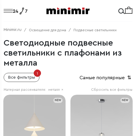
Minimir.ru
Освещение для дома
Подвесные светильники
Светодиодные подвесные
светильники с плафонами из
металла
1
Самые популярные
⇅
Все фильтры
Материал рассеивателя:
металл
×
Сбросить все фильтры
NEW
NEW