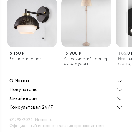
5 130 ₽
13 900 ₽
1 820 
Бра в стиле лофт
Классический торшер
Накла
с абажуром
свето
светил
О Minimir
Покупателю
Дизайнерам
Консультация 24/7
©1998-2026, Minimir.ru
Официальный интернет-магазин производителя.