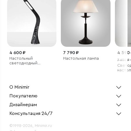
4 600 ₽
7 790 ₽
4 590
Настольный
Настольная лампа
7 650 ₽
светодиодный
Свето
светильник Elara
настол
черный
О Minimir
Покупателю
Дизайнерам
Консультация 24/7
©1998-2026, Minimir.ru